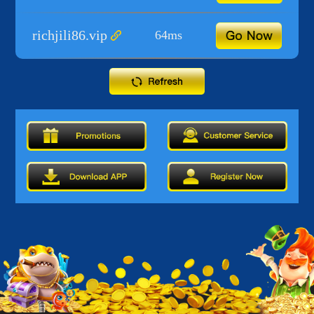
richjili86.vip
64ms