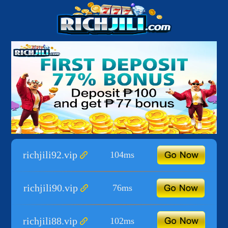
richjili92.vip
104ms
richjili90.vip
76ms
richjili88.vip
102ms